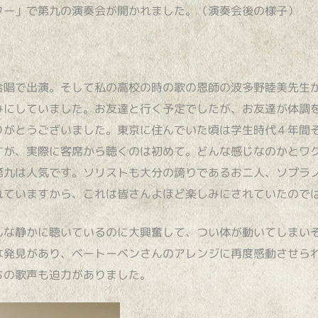
ター」で第九の演奏会が開かれました。（演奏会後の様子）
合唱で出演。そして私の高校の時の歌の恩師の波多野睦美先生
みにしていました。お友達と行く予定でしたが、お友達が体調
りがとうございました。東京に住んでいた頃は学生時代４年間
すが、実際に客席から聴くのは初めて。どんな感じなのかとワ
第九は人気です。ソリストも大分の誇りであるお二人、ソプラ
れていますから、これは皆さんよほど楽しみにされていたので
んな静かに聴いているのに大興奮して、つい体が動いてしまい
な発見があり、ベートーベンさんのアレンジに再度感動させら
ちの歌声も迫力がありました。