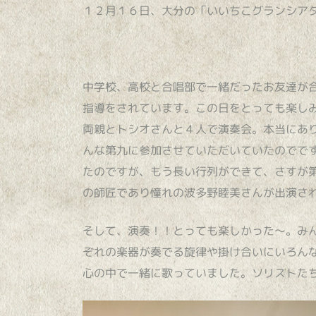
１２月１６日、大分の「いいちこグランシア
中学校、高校と合唱部で一緒だったお友達が
指導をされています。この日をとっても楽し
両親とトシオさんと４人で演奏会。本当にあ
んな第九に参加させていただいていたのでで
たのですが、もう長い行列ができて、さすが
の師匠であり憧れの波多野睦美さんが出演さ
そして、演奏！！とっても楽しかった～。み
ぞれの楽器が奏でる旋律や掛け合いにいろん
心の中で一緒に歌っていました。ソリストた