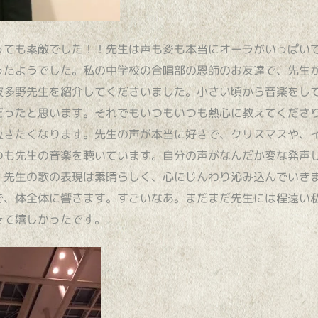
っても素敵でした！！先生は声も姿も本当にオーラがいっぱい
ったようでした。私の中学校の合唱部の恩師のお友達で、先生
波多野先生を紹介してくださいました。小さい頃から音楽をし
だったと思います。それでもいつもいつも熱心に教えてくださ
泣きたくなります。先生の声が本当に好きで、クリスマスや、イ
つも先生の音楽を聴いています。自分の声がなんだか変な発声
。先生の歌の表現は素晴らしく、心にじんわり沁み込んでいき
で、体全体に響きます。すごいなあ。まだまだ先生には程遠い
きて嬉しかったです。