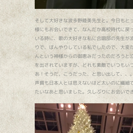
そして大好きな波多野睦美先生と。今日もと
様にもお会いできて、なんだか高校時代に戻
いる時に、歌の大好きな私に合唱部の先生が
りで、ぼんやりしている私でしたので、大変
んという神様からの御恵みだったのだろうと
を出されていますが、どれも素敵でいつもい
あ！そうだ、こうだった、と思い出して、、
声質も日本人とは思えないほど太いのに繊細
たいなあと思いました。久しぶりにお会いで