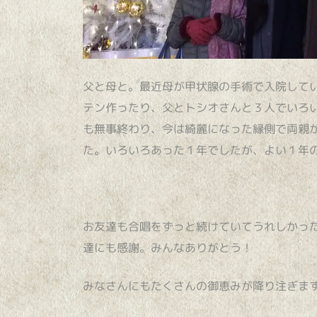
父と母と。最近母が甲状腺の手術で入院して
テン作ったり、父とトシオさんと３人でいろ
も無事終わり、今は綺麗になった縁側で両親
た。いろいろあった１年でしたが、よい１年
お友達も合唱をずっと続けていてうれしかっ
達にも感謝。みんなありがとう！
みなさんにもたくさんの御恵みが降り注ぎま