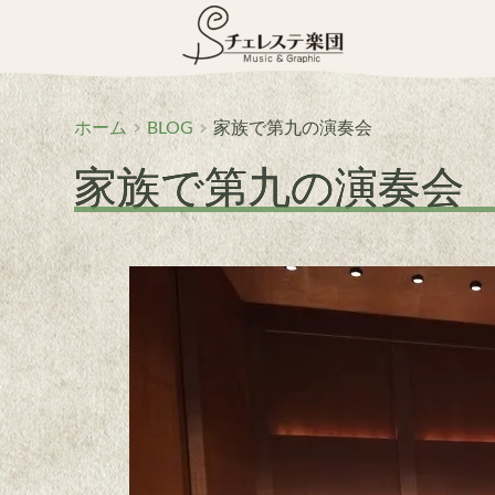
コ
ン
テ
ン
ツ
へ
ホーム
BLOG
家族で第九の演奏会
ス
家族で第九の演奏会
キ
ッ
プ