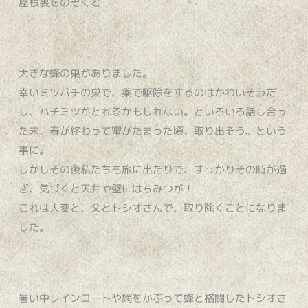
屋根裏をのぞくと
大きな蜂の巣がありました。
幸いミツバチの巣で、薬で駆除をするのはかわいそうだ
し、ハチミツがとれるかもしれない。といろいろ話し合っ
た末、春が終わって蜜がたまった頃、取り出そう。という
事に。
しかしその後私たちも旅に出たりで、すっかりその時が過
ぎ、気づくと天井や壁にはちみつが！
これは大変と、父とトシオさんで、取り除くことになりま
した。
暑い中レインコートや網をかぶって蜂と格闘したトシオさ