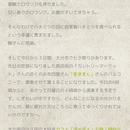
蜜蝋でロウソクも作りました。
甘い香りのロウソク。お腹がすいてきちゃう。
そんなわけでハチミツの日に自家製ハチミツを食べられる
という幸運に恵まれました。
蜂さんに感謝。
そして今日から３日間、大分市で七夕祭りがあります。
先日お世話になりました商店街の「カントリーマーケッ
ト」さんの近くのお布団屋さん
「まきまん」
さんのバルコ
ニーで、演奏させて貰えることになりました。今日の6時
頃からと、あさって日曜日の４時頃から演奏する予定で
す。にぎわいの中ですから、どんなことになるか分かりま
せんが、夏に疲れた方はこちらに寄ってゆっくりされては
いかがですか〜。
また明日は久住の大好き
カフェ「ボイボイ」で夜７時から