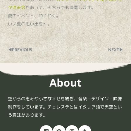
夕涼み会
があって、そちらでも演奏します。
夏のイベント、わくわく。
いい夏の思い出を〜。
◀︎PREVIOUS
NEXT▶︎
About
空からの恵みや小さな幸せを紡ぎ、音楽・デザイン・映像
制作をしています。チェレステとはイタリア語で天空とい
う意味があります。