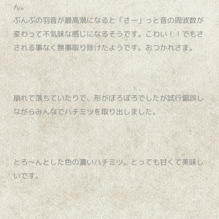
ん。
ぶんぶの羽音が最高潮になると「さー」っと音の周波数が
変わって不気味な感じになるそうです。こわい！！でもさ
される事なく無事取り除けたようです。おつかれさま。
崩れて落ちていたりで、形がぼろぼろでしたが試行錯誤し
ながらみんなでハチミツを取り出しました。
とろ〜んとした色の濃いハチミツ。とっても甘くて美味し
いです。