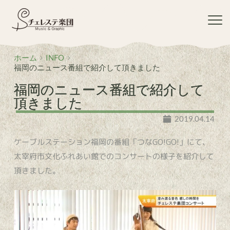
コ
ン
テ
ン
ツ
ホーム
INFO
へ
福岡のニュース番組で紹介して頂きました
ス
キ
福岡のニュース番組で紹介して
ッ
頂きました
プ
2019.04.14
ケーブルステーション福岡の番組「つなGO!GO!」にて、
太宰府市文化ふれあい館でのコンサートの様子を紹介して
頂きました。