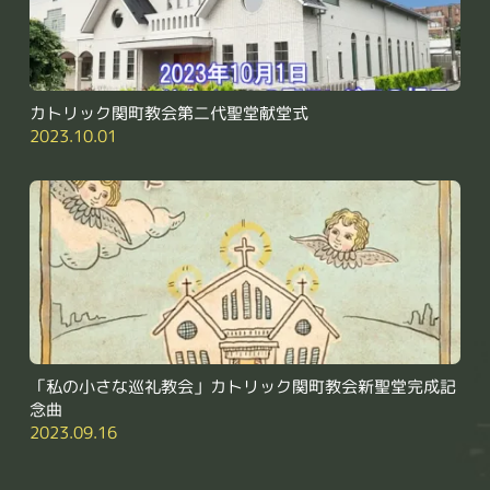
カトリック関町教会第二代聖堂献堂式
2023.10.01
「私の小さな巡礼教会」カトリック関町教会新聖堂完成記
念曲
2023.09.16