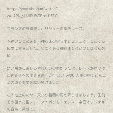
https://youtube.com/watch?
v=-2PN_yLUlRU%3Frel%3D0
フランスの守護聖人、リジューの聖テレーズ。
永遠のひとときを、神さまの望む小さなままで、ひたすら
に愛に生きました。全てである神さまとひとつとなるため
に。
幼い頃から苦しみや悲しみの多かった聖テレーズが見つけ
た神さまへの小さき道。24年という儚い人生の中でどんな
茨の道でも愛を歌い続けました。
この地上のために天から薔薇の雨を降らせましょう。生前
そう語った聖テレーズの祈りをチェレステ楽団オリジナル
の音楽に乗せて。