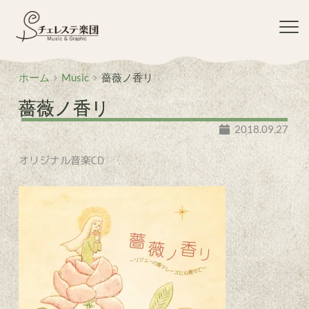
コ
ン
テ
ン
ツ
ホーム
Music
薔薇ノ香リ
へ
ス
薔薇ノ香リ
キ
ッ
2018.09.27
プ
オリジナル音楽CD