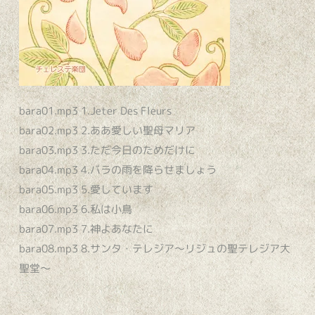
bara01.mp3
1.Jeter Des Fleurs
bara02.mp3
2.ああ愛しい聖母マリア
bara03.mp3
3.ただ今日のためだけに
bara04.mp3
4.バラの雨を降らせましょう
bara05.mp3
5.愛しています
bara06.mp3
6.私は小鳥
bara07.mp3
7.神よあなたに
bara08.mp3
8.サンタ・テレジア〜リジュの聖テレジア大
聖堂〜