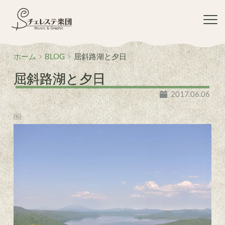
コ
ン
テ
ン
ツ
ホーム
BLOG
屈斜路湖と夕日
へ
ス
屈斜路湖と夕日
キ
ッ
2017.06.06
プ
￼