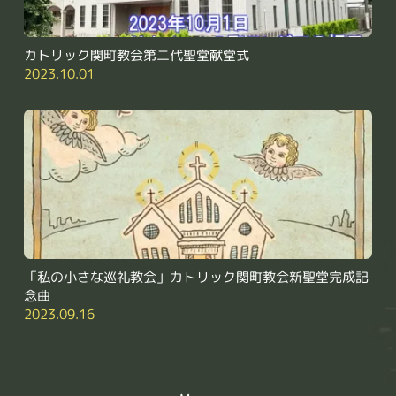
カトリック関町教会第二代聖堂献堂式
2023.10.01
「私の小さな巡礼教会」カトリック関町教会新聖堂完成記
念曲
2023.09.16