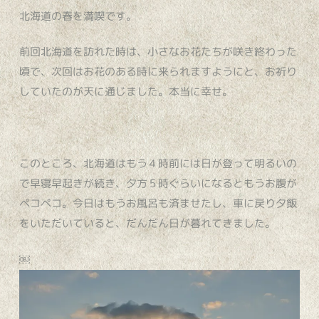
北海道の春を満喫です。
前回北海道を訪れた時は、小さなお花たちが咲き終わった
頃で、次回はお花のある時に来られますようにと、お祈り
していたのが天に通じました。本当に幸せ。
このところ、北海道はもう４時前には日が登って明るいの
で早寝早起きが続き、夕方５時ぐらいになるともうお腹が
ペコペコ。今日はもうお風呂も済ませたし、車に戻り夕飯
をいただいていると、だんだん日が暮れてきました。
￼