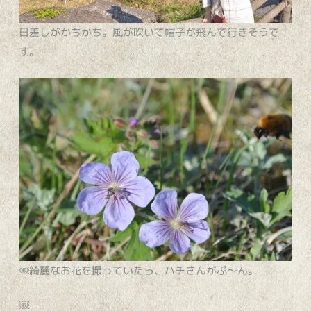
日差しがかちかち。風が吹いて帽子が飛んで行きそうで
す。
￼綺麗なお花を撮っていたら、ハチさんがぷ～ん。
￼