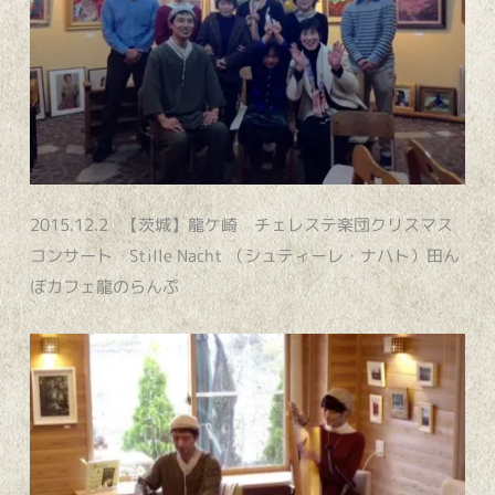
2015.12.2 【茨城】龍ケ崎 チェレステ楽団クリスマス
コンサート Stille Nacht （シュティーレ・ナハト）田ん
ぼカフェ龍のらんぷ