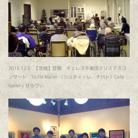
2015.12.5 【茨城】笠間 チェレステ楽団クリスマスコ
ンサート Stille Nacht （シュティーレ・ナハト）Cafe
Gallery せらヴぃ