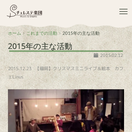
コ
ン
テ
ン
ツ
ホーム
これまでの活動
2015年の主な活動
へ
ス
2015年の主な活動
キ
ッ
2015.02.12
プ
2015.12.23 【福岡】クリスマスミニライブ＆絵本 カフ
ェLinus