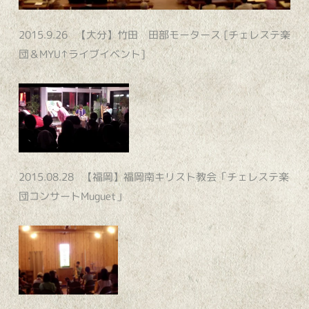
2015.9.26 【大分】竹田 田部モータース [チェレステ楽
団＆MYU↑ライブイベント]
2015.08.28 【福岡】福岡南キリスト教会「チェレステ楽
団コンサートMuguet」