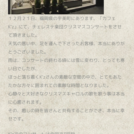
１２月２１日、福岡県の宇美町にあります、「カフェ
K'z」にて、チェレステ楽団クリスマスコンサートをさせ
て頂きました。
天気の悪い中、足を運んで下さったお客様、本当にありが
とうございました。
雨は、コンサートの終わる頃には雪に変わり、とっても寒
い日でしたが、
ほっと落ち着くK'zさんの素敵な空間の中で、とてもあた
たかな方々に囲まれての素敵な時間となりました。
心静々と大好きなクリスマスキャロルの歌を歌う事は本当
に心癒されます。
その、癒しの時を皆さんと共有することができ、本当に幸
せです。