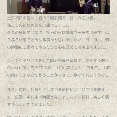
土日祝日の朝とお昼の２回公演で、計１０回公演。
私たちの祈りの歌をお届けしました。
久々の早朝の公演に、初日の日は緊張で一睡も出来ず、ふ
らふら状態でどうなる事かと思いましたが、日に日に、朝
の時間にも慣れてゆったりと心を込めて演奏出来ました。
二人でイタリア旅をした時の写真を背景に、演奏する機会
の少ないマルモのCDの歌、「白い教会」や「マルモ」「旅
の始まり」などを歌うことができて、歌がうれしそうでし
たよ。
また、毎日、朝昼と少しずつその日に合わせて曲を変え
て、毎回ドキドキの時間となりましたが、新鮮に楽しく演
奏することができました。