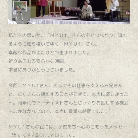
私たちの思いが、「ＭＹＵ↑」さんの心とつながり、流れ
るように絵を描いてゆく「ＭＹＵ↑」さん。
素敵な作品がまたひとつ生まれました。
祈りあふれる安らかな時間。
本当にありがとうございました。
今回、ＭＹＵ↑さん、そしてその仕事を支えるお兄さん
と、たくさんお話をすることができて、本当に楽しかった
～。同年代でアーティストさんとじっくりお話しする機会
もなかなかないので、本当に貴重な時間でした。
ＭＹＵ↑さんの絵には、子供たちへ心のこもったメッセー
ジがたくさん詰まっていました。