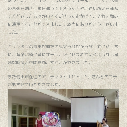
歌うたいとしては少しきついスケジュールでしたが、私達
の音楽を聴きに毎日通って下さった方や、遠い所足を運ん
でくださった方々がいてくださったおかげで、それを励み
に演奏することができました。本当にありがとうございま
した。
キリシタンの貴重な遺物に見守られながら歌っているうち
に、音楽が遠い昔にすーっと吸い込まれているような不思
議な時間と空間を過ごすことができました。
また竹田市在住のアーティスト「ＭＹＵ↑」さんとのコラ
ボもさせていただきました。