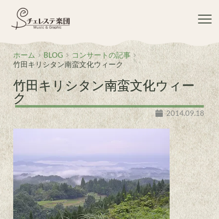
コ
ン
テ
ン
ツ
ホーム
BLOG
コンサートの記事
へ
竹田キリシタン南蛮文化ウィーク
ス
キ
竹田キリシタン南蛮文化ウィー
ッ
ク
プ
2014.09.18