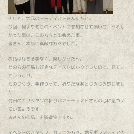
そして、地元のアーティストさんたちと。
今回、何よりもこのイベントに参加させて頂いて、うれし
かった事は、この方々と出会えた事。
皆さん、本当に素敵な方々でした。
お話は尽きる事なく、楽しかった～。
どの方の作品も好きなテイストばかりでしたので、見てい
てうっとり。
ものづくり、手作りって、祈りだなあとじみじみ感じまし
た。
竹田のキリシタンの祈りがアーティストさんの心に息づい
ているようです。
皆さんの作品こそ聖遺物ですね。
イベントのスタッフ、カフェの方々、地元ボランティアの