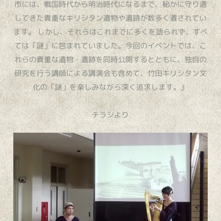
市には、戦国時代から明治時代になるまで、秘かに守り通
してきた貴重なキリシタン遺物や遺跡が数多く遺されてい
ます。 しかし、それらはこれまでに多くを語られず、すべ
ては「謎」に包まれていました。今回のイベントでは、こ
れらの貴重な遺物・遺跡を同時公開するとともに、独自の
研究を行う講師による講演会も含めて、竹田キリシタン文
化の「謎」を楽しみながら深く追求します。』
チラシより