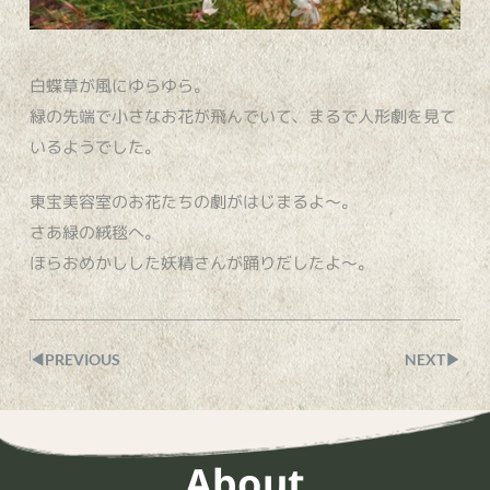
白蝶草が風にゆらゆら。
緑の先端で小さなお花が飛んでいて、まるで人形劇を見て
いるようでした。
東宝美容室のお花たちの劇がはじまるよ〜。
さあ緑の絨毯へ。
ほらおめかしした妖精さんが踊りだしたよ〜。
◀︎PREVIOUS
NEXT▶︎
About