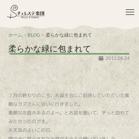
コ
ン
テ
ン
ツ
ホーム
BLOG
柔らかな緑に包まれて
へ
ス
柔らかな緑に包まれて
キ
ッ
2012.08.24
プ
７月の終わりのころ、お誕生会にご招待していただいた素
敵なカズさんに会いに行きました。
素敵なお庭があるのよ〜。とお話を聞いて、ずっと訪れて
みたかったのです。
お天気のよいこの日、
陽の光に照らされたお庭がキラキラ輝いていました。