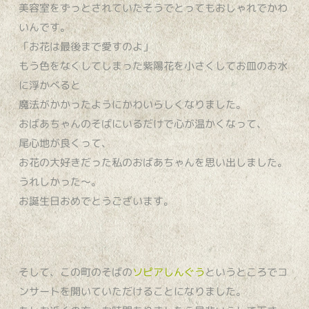
美容室をずっとされていたそうでとってもおしゃれでかわ
いんです。
「お花は最後まで愛すのよ」
もう色をなくしてしまった紫陽花を小さくしてお皿のお水
に浮かべると
魔法がかかったようにかわいらしくなりました。
おばあちゃんのそばにいるだけで心が温かくなって、
尾心地が良くって、
お花の大好きだった私のおばあちゃんを思い出しました。
うれしかった〜。
お誕生日おめでとうございます。
そして、この町のそばの
ソピアしんぐう
というところでコ
ンサートを開いていただけることになりました。