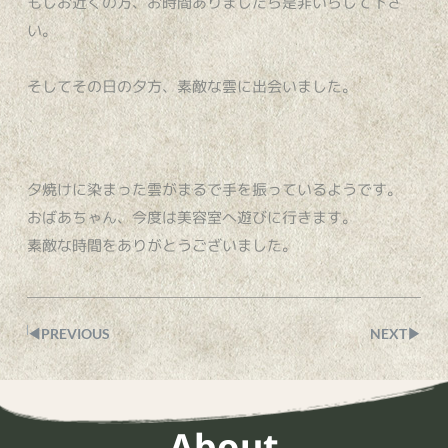
もしお近くの方、お時間ありましたら是非いらして下さ
い。
そしてその日の夕方、素敵な雲に出会いました。
夕焼けに染まった雲がまるで手を振っているようです。
おばあちゃん、今度は美容室へ遊びに行きます。
素敵な時間をありがとうございました。
◀︎PREVIOUS
NEXT▶︎
About