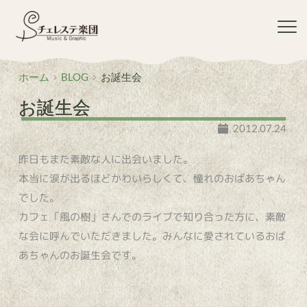
コ
ン
テ
ン
ツ
ホーム
BLOG
お誕生会
へ
ス
お誕生会
キ
ッ
2012.07.24
プ
昨日もまた素敵な人に出会いました。
本当に涙が出るほどかわいらしくて、憧れのおばあちゃん
でした。
カフェ「風の樹」さんでのライブで知り合った方に、素敵
な会に呼んでいただきました。みんなに愛されているおば
あちゃんのお誕生会です。