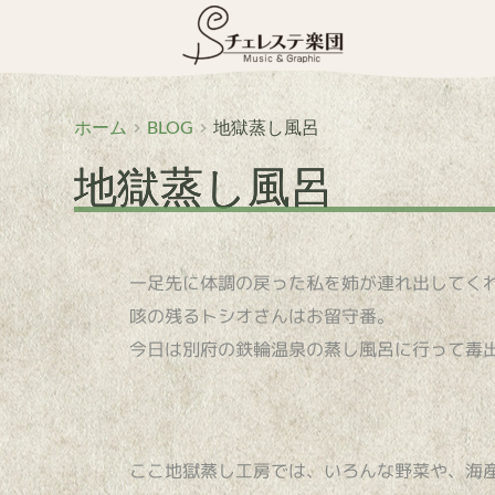
コ
ン
テ
ン
ツ
へ
ホーム
BLOG
地獄蒸し風呂
ス
地獄蒸し風呂
キ
ッ
プ
一足先に体調の戻った私を姉が連れ出してく
咳の残るトシオさんはお留守番。
今日は別府の鉄輪温泉の蒸し風呂に行って毒
ここ地獄蒸し工房では、いろんな野菜や、海