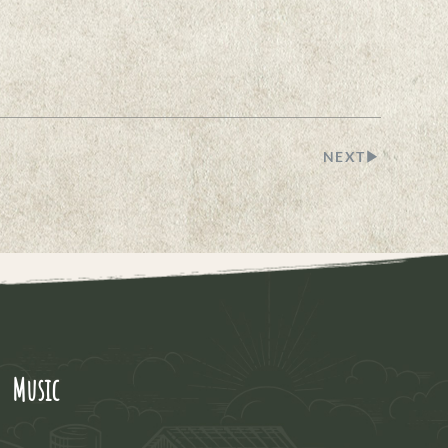
NEXT▶︎
 Music