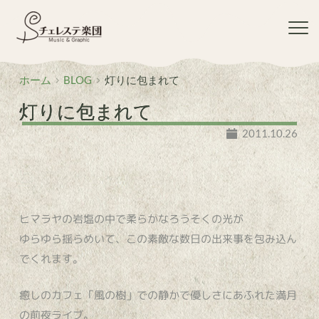
コ
ン
テ
ン
ツ
ホーム
BLOG
灯りに包まれて
へ
ス
灯りに包まれて
キ
ッ
2011.10.26
プ
ヒマラヤの岩塩の中で柔らかなろうそくの光が
ゆらゆら揺らめいて、この素敵な数日の出来事を包み込ん
でくれます。
癒しのカフェ「風の樹」での静かで優しさにあふれた満月
の前夜ライブ。