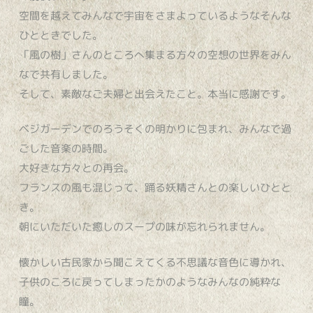
空間を越えてみんなで宇宙をさまよっているようなそんな
ひとときでした。
「風の樹」さんのところへ集まる方々の空想の世界をみん
なで共有しました。
そして、素敵なご夫婦と出会えたこと。本当に感謝です。
ベジガーデンでのろうそくの明かりに包まれ、みんなで過
ごした音楽の時間。
大好きな方々との再会。
フランスの風も混じって、踊る妖精さんとの楽しいひとと
き。
朝にいただいた癒しのスープの味が忘れられません。
懐かしい古民家から聞こえてくる不思議な音色に導かれ、
子供のころに戻ってしまったかのようなみんなの純粋な
瞳。