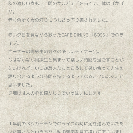
秋の涼しい夜も、土間のかまどに手を当てて、体はぽかぽ
か。
赤く色ずく炭の灯りに心もどっぷり癒されました。
赤い夕日を見ながら歌ったCAFE DINING 「BOSS 」でのラ
イブ。
オーナーの同級生の方々の楽しいディナー会。
今はなかなか同級生と集まって楽しい時間を過ごすことが
ないけれど、いつか友人たちとこうして笑い合って人生を
語り合えるような時間を持てるようになるといいなあ。と
思いました。
夕焼けは人の心を懐かしさでいっぱいにします。
１年前のベジガーデンでのライブの時に足を運んでいただ
いた宙さんという方が、私の演奏を見て描いて下さいまし