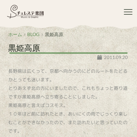
コ
ン
テ
ン
ツ
ホーム
BLOG
黒姫高原
へ
ス
黒姫高原
キ
ッ
2011.09.20
プ
長野県は広くって、京都へ向かうのにどのルートをたどる
かとっても迷います。
とりあえず北の方にいましたので、これもちょっと寄り道
ですが黒姫高原へ立ち寄ることにしました。
黒姫高原と言えばコスモス。
１０年ほど前に訪れたとき、あいにくの雨でじっくり楽し
むことができなかったので、また訪れたいと思っていたの
です。