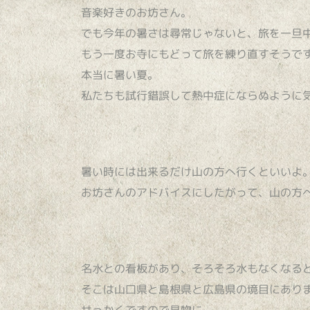
音楽好きのお坊さん。
でも今年の暑さは尋常じゃないと、旅を一旦
もう一度お寺にもどって旅を練り直すそうで
本当に暑い夏。
私たちも試行錯誤して熱中症にならぬように
暑い時には出来るだけ山の方へ行くといいよ
お坊さんのアドバイスにしたがって、山の方
名水との看板があり、そろそろ水もなくなる
そこは山口県と島根県と広島県の境目にあり
せっかくですので見物に。