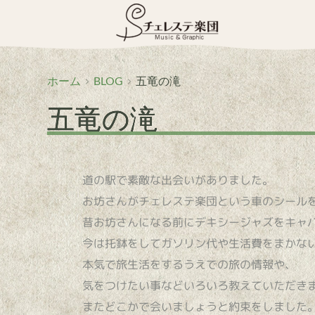
コ
ン
テ
ン
ツ
へ
ホーム
BLOG
五竜の滝
ス
五竜の滝
キ
ッ
プ
道の駅で素敵な出会いがありました。
お坊さんがチェレステ楽団という車のシール
昔お坊さんになる前にデキシージャズをキャ
今は托鉢をしてガソリン代や生活費をまかな
本気で旅生活をするうえでの旅の情報や、
気をつけたい事などいろいろ教えていただき
またどこかで会いましょうと約束をしました