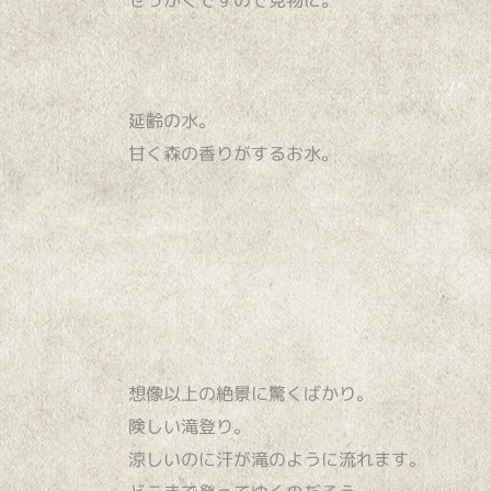
延齢の水。
甘く森の香りがするお水。
想像以上の絶景に驚くばかり。
険しい滝登り。
涼しいのに汗が滝のように流れます。