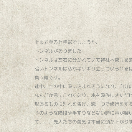
上まで登ると手彫でしょうか、
トンネルがありました。
トンネルは左右に分かれていて神社へ抜ける
暗いトンネルは私がギリギリ立っていられる
真っ暗です。
途中、土の中に吸い込まれそうになり、自分
なんだか急にこわくなり、水を汲みにきただ
形あるものに別れを告げ、魂一つで修行をす
今のような階段や手すりなどない時に竜が襲
て、、、先人たちの勇気は本当に頭が下がり