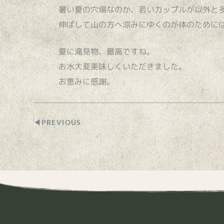
暑い夏の穴場なのか、若いカップルが以外と
伸ばして山の方へ涼みにゆくのが体のために
夏に滝見物、最高ですね。
お水大変美味しくいただきました。
お恵みに感謝。
◀︎PREVIOUS