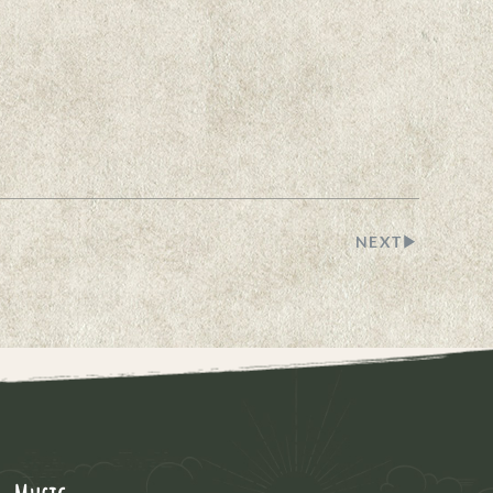
NEXT▶︎