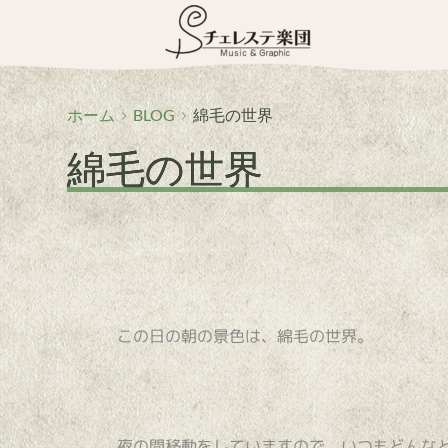
コ
ン
テ
ン
ツ
へ
ホーム
BLOG
綿毛の世界
ス
綿毛の世界
キ
ッ
プ
この日の朝の景色は、綿毛の世界。
夜の間移動をしていますので、いつもどんな