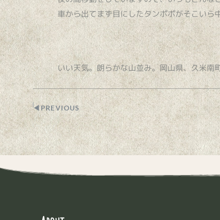
車から出てまず目にしたタンポポがそこいら
いい天気。朗らかな山並み。岡山県、久米南
◀︎PREVIOUS